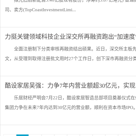
拟先旧后新配售3.46亿股现有股份，净筹约3.87亿港元) 智
司、卖方(TopCoastInvestmentLimi...
力挺关键领域科技企业深交所再融资跑出“加速度
全面注册制下分类审核再融资结出硕果。近日，深交所主板
文，从受理到取得注册批文用时27个工作日，创下深市再融资分类审
酷设家居吴强：力争7年内营业额超30亿元，实现I
乐居财经严明会7月22日，酷设家居智造总部项目奠基仪式
集团力争在未来7年内达到30亿元的营业额，顺利在资本市场IPO。 据